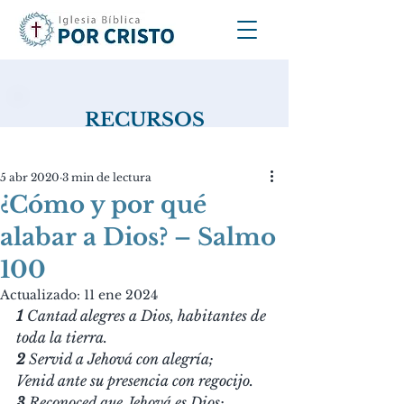
RECURSOS
5 abr 2020
3 min de lectura
¿Cómo y por qué
alabar a Dios? – Salmo
100
Actualizado:
11 ene 2024
1 
Cantad alegres a Dios, habitantes de 
toda la tierra.
2
 Servid a Jehová con alegría;
Venid ante su presencia con regocijo.
3
 Reconoced que Jehová es Dios;