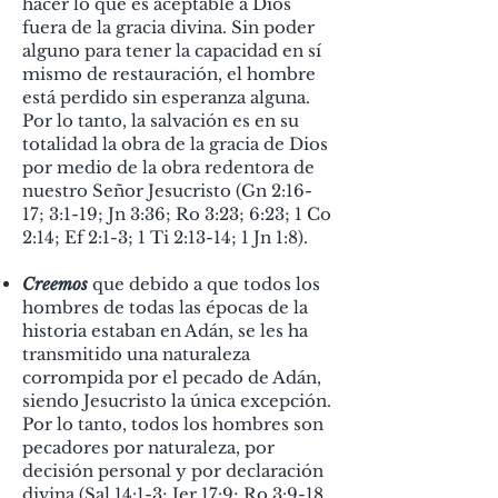
hacer lo que es aceptable a Dios
fuera de la gracia divina. Sin poder
alguno para tener la capacidad en sí
mismo de restauración, el hombre
está perdido sin esperanza alguna.
Por lo tanto, la salvación es en su
totalidad la obra de la gracia de Dios
por medio de la obra redentora de
nuestro Señor Jesucristo (Gn 2:16-
17; 3:1-19; Jn 3:36; Ro 3:23; 6:23; 1 Co
2:14; Ef 2:1-3; 1 Ti 2:13-14; 1 Jn 1:8).
Creemos
que debido a que todos los
hombres de todas las épocas de la
historia estaban en Adán, se les ha
transmitido una naturaleza
corrompida por el pecado de Adán,
siendo Jesucristo la única excepción.
Por lo tanto, todos los hombres son
pecadores por naturaleza, por
decisión personal y por declaración
divina (Sal 14:1-3; Jer 17:9; Ro 3:9-18,