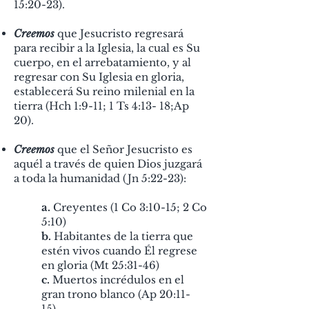
15:20-23).
Creemos
que Jesucristo regresará
para recibir a la Iglesia, la cual es Su
cuerpo, en el arrebatamiento, y al
regresar con Su Iglesia en gloria,
establecerá Su reino milenial en la
tierra (Hch 1:9-11; 1 Ts 4:13- 18;
Ap
20).
Creemos
que el Señor Jesucristo es
aquél a través de quien Dios juzgará
a toda la humanidad (Jn 5:22-23):
a.
Creyentes (1 Co 3:10-15; 2 Co
5:10)
b.
Habitantes de la tierra que
estén vivos cuando Él regrese
en gloria (Mt 25:31-46)
c.
Muertos incrédulos en el
gran trono blanco (Ap 20:11-
15).