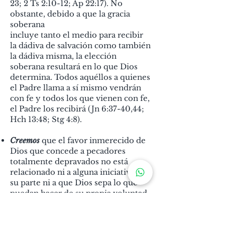
23; 2 Ts 2:10-12; Ap 22:17). No
obstante, debido a que la gracia
soberana
incluye tanto el medio para recibir
la dádiva de salvación como también
la dádiva misma, la elección
soberana resultará en lo que Dios
determina. Todos aquéllos a quienes
el Padre llama a sí mismo
vendrán
con fe y todos los que vienen con fe,
el Padre los recibirá (Jn 6:37-40,44;
Hch 13:48; Stg 4:8).
Creemos
que el favor inmerecido de
Dios que concede a pecadores
totalmente depravados no está
relacionado ni a alguna iniciativa de
su parte ni a que Dios sepa lo que
puedan hacer de su propia voluntad,
sino que es absolutamente a partir
de Su gracia soberana y
misericordia,sin relación alguna con