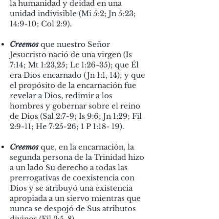
la humanidad y deidad en una
unidad indivisible (Mi 5:2; Jn 5:23;
14:9-10; Col 2:9).
Creemos
que nuestro Señor
Jesucristo nació de una virgen (Is
7:14; Mt 1:23,25; Lc 1:26-35); que Él
era Dios encarnado (Jn 1:1, 14); y que
el propósito de la encarnación fue
revelar a Dios, redimir a los
hombres y gobernar sobre el reino
de Dios (Sal 2:7-9; Is 9:6; Jn 1:29; Fil
2:9-11; He 7:25-26; 1 P 1:18- 19).
Creemos
que, en la encarnación, la
segunda persona de la Trinidad hizo
a un lado Su derecho a todas las
prerrogativas de coexistencia con
Dios y se atribuyó una existencia
apropiada a un siervo mientras que
nunca se despojó de Sus atributos
divinos (Fil 2:5-8).